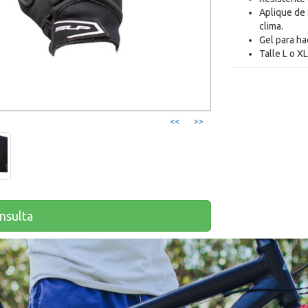
Aplique de 
clima.
Gel para ha
Talle L o XL
<<
>>
onsulta