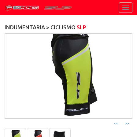
Toggl
navig
INDUMENTARIA > CICLISMO
SLP
<<
>>